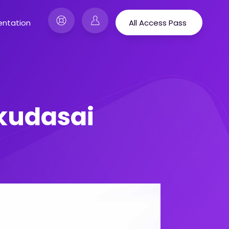
ntation
All Access Pass
kudasai