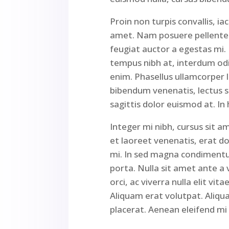
Proin non turpis convallis, i
amet. Nam posuere pellentesq
feugiat auctor a egestas mi.
tempus nibh at, interdum odio
enim. Phasellus ullamcorper 
bibendum venenatis, lectus sa
sagittis dolor euismod at. In 
Integer mi nibh, cursus sit am
et laoreet venenatis, erat d
mi. In sed magna condimentum
porta. Nulla sit amet ante a 
orci, ac viverra nulla elit vi
Aliquam erat volutpat. Aliqu
placerat. Aenean eleifend mi 