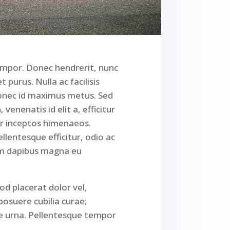
 tempor. Donec hendrerit, nunc
 purus. Nulla ac facilisis
. Donec id maximus metus. Sed
venenatis id elit a, efficitur
per inceptos himenaeos.
llentesque efficitur, odio ac
ssim dapibus magna eu
od placerat dolor vel,
 posuere cubilia curae;
te urna. Pellentesque tempor