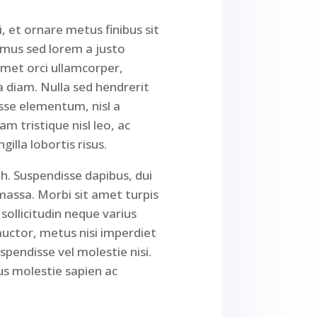
, et ornare metus finibus sit
amus sed lorem a justo
amet orci ullamcorper,
a diam. Nulla sed hendrerit
sse elementum, nisl a
m tristique nisl leo, ac
illa lobortis risus.
ibh. Suspendisse dapibus, dui
massa. Morbi sit amet turpis
ollicitudin neque varius
 auctor, metus nisi imperdiet
spendisse vel molestie nisi.
s molestie sapien ac