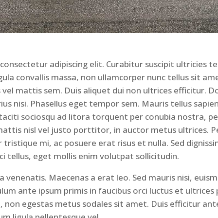
onsectetur adipiscing elit. Curabitur suscipit ultricies
gula convallis massa, non ullamcorper nunc tellus sit amet
is vel mattis sem. Duis aliquet dui non ultrices efficitur
us nisi. Phasellus eget tempor sem. Mauris tellus sapien, 
taciti sociosqu ad litora torquent per conubia nostra, 
tis nisl vel justo porttitor, in auctor metus ultrices. Pe
 tristique mi, ac posuere erat risus et nulla. Sed digni
tellus, eget mollis enim volutpat sollicitudin.
la venenatis. Maecenas a erat leo. Sed mauris nisi, euism
ulum ante ipsum primis in faucibus orci luctus et ultrices
, non egestas metus sodales sit amet. Duis efficitur an
m ligula pellentesque vel.