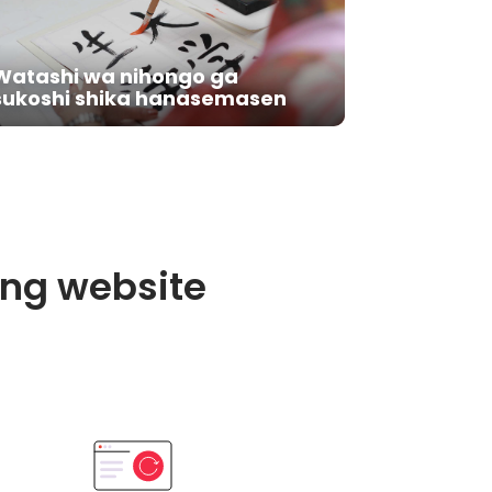
Watashi wa nihongo ga
sukoshi shika hanasemasen
ing website