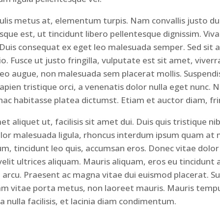
aculis metus at, elementum turpis. Nam convallis justo dui
ue est, ut tincidunt libero pellentesque dignissim. Viv
 Duis consequat ex eget leo malesuada semper. Sed sit 
. Fusce ut justo fringilla, vulputate est sit amet, viverr
leo augue, non malesuada sem placerat mollis. Suspendi
pien tristique orci, a venenatis dolor nulla eget nunc. Na
hac habitasse platea dictumst. Etiam et auctor diam, fring
et aliquet ut, facilisis sit amet dui. Duis quis tristique n
olor malesuada ligula, rhoncus interdum ipsum quam at 
, tincidunt leo quis, accumsan eros. Donec vitae dolor s
velit ultrices aliquam. Mauris aliquam, eros eu tincidunt
tae arcu. Praesent ac magna vitae dui euismod placerat. Su
am vitae porta metus, non laoreet mauris. Mauris tempu
a nulla facilisis, et lacinia diam condimentum.