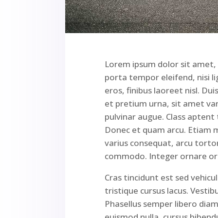
Lorem ipsum dolor sit amet, c
porta tempor eleifend, nisi li
eros, finibus laoreet nisl. Du
et pretium urna, sit amet vari
pulvinar augue. Class aptent 
Donec et quam arcu. Etiam mat
varius consequat, arcu tortor
commodo. Integer ornare orci 
Cras tincidunt est sed vehicu
tristique cursus lacus. Vestib
Phasellus semper libero diam
euismod nulla, cursus bibendu