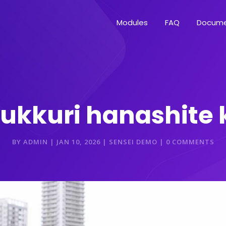
Modules
FAQ
Docume
yukkuri hanashite 
BY
ADMIN
|
JAN 10, 2026
|
SENSEI DEMO
|
0 COMMENTS