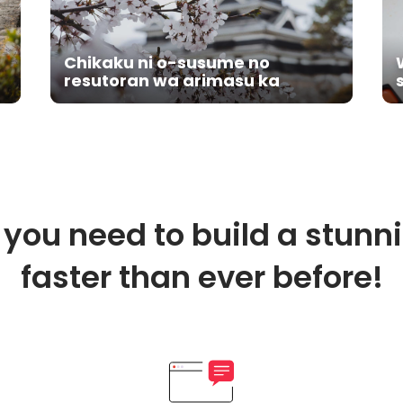
Chikaku ni o-susume no
resutoran wa arimasu ka
 you need to build a stunn
faster than ever before!